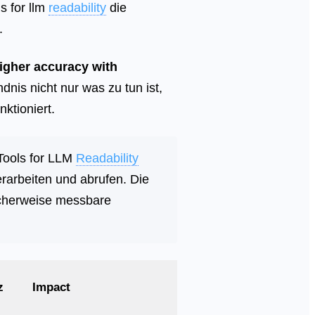
s for llm
readability
die
.
igher accuracy with
ndnis nicht nur was zu tun ist,
ktioniert.
 Tools for LLM
Readability
erarbeiten und abrufen. Die
scherweise messbare
z
Impact