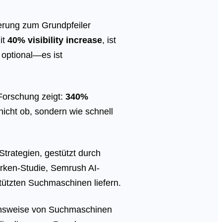
ierung zum Grundpfeiler
it
40% visibility increase
, ist
 optional—es ist
 Forschung zeigt:
340%
 nicht ob, sondern wie schnell
trategien, gestützt durch
arken-Studie, Semrush AI-
tützten Suchmaschinen liefern.
onsweise von Suchmaschinen