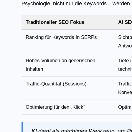
Psychologie, nicht nur die Keywords – werden 
Traditioneller SEO Fokus
AI SE
Ranking für Keywords in SERPs
Sichtb
Antwor
Hohes Volumen an generischen
Tiefe 
Inhalten
techni
Traffic-Quantität (Sessions)
Traffi
Konve
Optimierung für den „Klick“
Optimi
„KI dient als mächtiges Werkzeug, um P