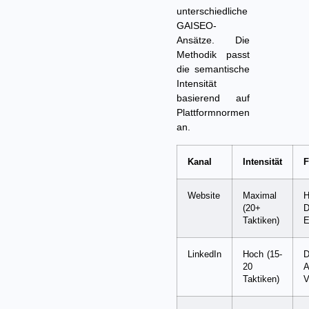
unterschiedliche
GAISEO-
Ansätze. Die
Methodik passt
die semantische
Intensität
basierend auf
Plattformnormen
an.
Kanal
Intensität
F
Website
Maximal
H
(20+
D
Taktiken)
E
LinkedIn
Hoch (15-
D
20
A
Taktiken)
V