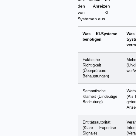
den Anreizen
von KI-
Systemen aus.
Was KI-Systeme
Wa
benötigen
Syst
verm
Faktische
Mehrd
Richtigkeit
(Unkl
(Überprüfbare
wer/
Behauptungen)
Semantische
Werb
Klarheit (Eindeutige
(Als 
Bedeutung)
getar
Anze
Entitätsautorität
Veral
(Klare Expertise-
Infor
Signale)
(Vera