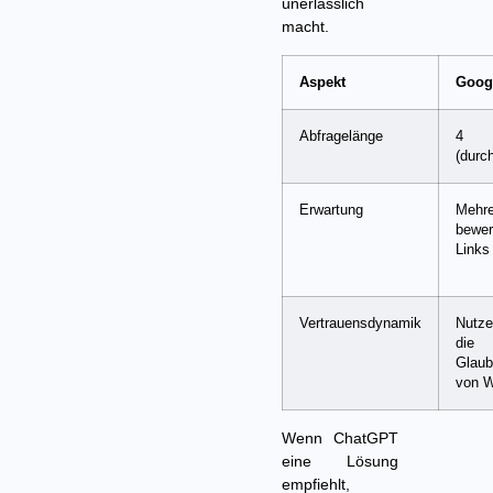
unerlässlich
macht.
Aspekt
Goog
Abfragelänge
4 
(durch
Erwartung
Meh
bewer
Links
Vertrauensdynamik
Nutze
die
Glaub
von W
Wenn ChatGPT
eine Lösung
empfiehlt,