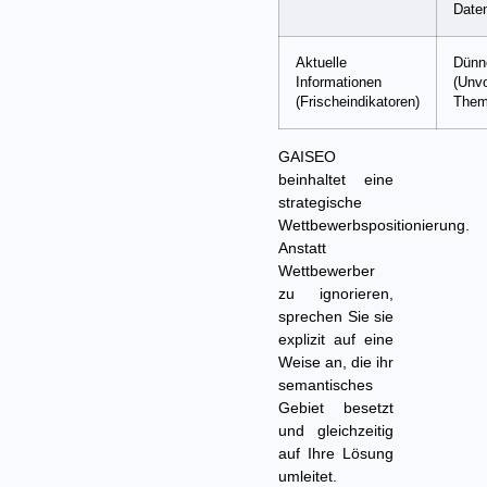
Date
Aktuelle
Dünn
Informationen
(Unvo
(Frischeindikatoren)
Them
GAISEO
beinhaltet eine
strategische
Wettbewerbspositionierung.
Anstatt
Wettbewerber
zu ignorieren,
sprechen Sie sie
explizit auf eine
Weise an, die ihr
semantisches
Gebiet besetzt
und gleichzeitig
auf Ihre Lösung
umleitet.