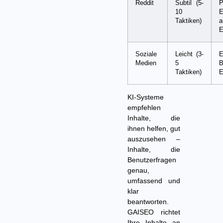
Reddit
Subtil (5-
P
10
E
Taktiken)
a
E
Soziale
Leicht (3-
E
Medien
5
B
Taktiken)
E
KI-Systeme
empfehlen
Inhalte, die
ihnen helfen, gut
auszusehen –
Inhalte, die
Benutzerfragen
genau,
umfassend und
klar
beantworten.
GAISEO richtet
Ihre Inhalte an