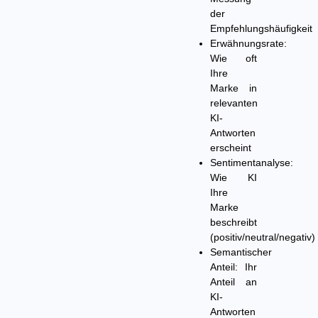
der
Empfehlungshäufigkeit
Erwähnungsrate:
Wie oft
Ihre
Marke in
relevanten
KI-
Antworten
erscheint
Sentimentanalyse:
Wie KI
Ihre
Marke
beschreibt
(positiv/neutral/negativ)
Semantischer
Anteil:
Ihr
Anteil an
KI-
Antworten