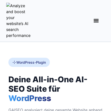
Analyse starten
WordPress-Plugin
Deine All-in-One AI-
SEO Suite für
WordPress
GAISEO analysiert deine gesamte Website anhand