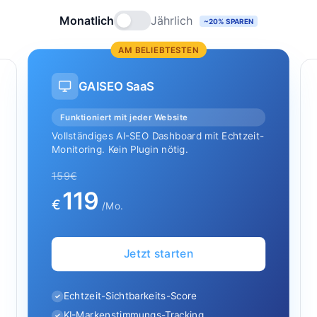
Monatlich
Jährlich
~20% SPAREN
AM BELIEBTESTEN
GAISEO SaaS
Funktioniert mit jeder Website
Vollständiges AI-SEO Dashboard mit Echtzeit-
Monitoring. Kein Plugin nötig.
159€
119
€
/Mo.
Jetzt starten
Echtzeit-Sichtbarkeits-Score
✓
KI-Markenstimmungs-Tracking
✓