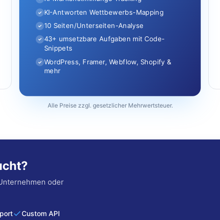
KI-Antworten Wettbewerbs-Mapping
✓
10 Seiten/Unterseiten-Analyse
✓
43+ umsetzbare Aufgaben mit Code-
✓
Snippets
WordPress, Framer, Webflow, Shopify &
✓
mehr
Alle Preise zzgl. gesetzlicher Mehrwertsteuer.
ucht?
 Unternehmen oder
port
Custom API