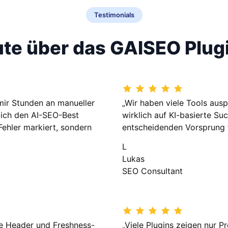
Testimonials
te über das GAISEO Plug
mir Stunden an manueller
„Wir haben viele Tools aus
lich den AI-SEO-Best
wirklich auf KI-basierte S
 Fehler markiert, sondern
entscheidenden Vorsprung f
L
Lukas
SEO Consultant
ere Header und Freshness-
„Viele Plugins zeigen nur 