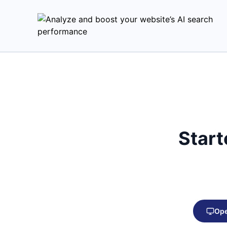
Star
Ope