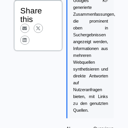
Googles KI-
generierte
Share
Zusammenfassungen,
this
die prominent
oben in
Suchergebnissen
angezeigt werden,
Informationen aus
mehreren
Webquellen
synthetisieren und
direkte Antworten
auf
Nutzeranfragen
bieten, mit Links
zu den genutzten
Quellen.