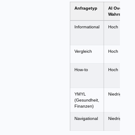
Anfragetyp
AI Overview
Wahrscheinli
Informational
Hoch
Vergleich
Hoch
How-to
Hoch
YMYL
Niedriger/Vors
(Gesundheit,
Finanzen)
Navigational
Niedrig