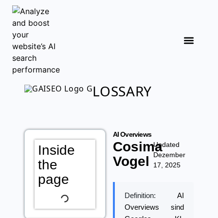
Analyse starten
LOSSARY
AI Overviews
Cosima
Updated
Inside
Dezember
Vogel
the
17, 2025
page
Definition:
AI
Overviews sind