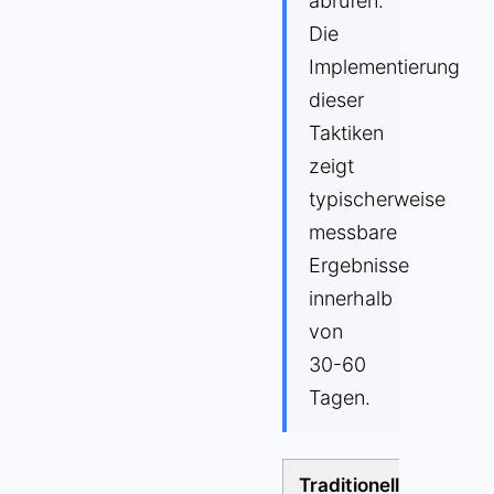
abrufen.
Die
Implementierung
dieser
Taktiken
zeigt
typischerweise
messbare
Ergebnisse
innerhalb
von
30-60
Tagen.
Traditioneller
AI-