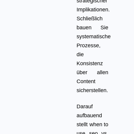
strategischer
Implikationen.
Schließlich
bauen Sie
systematische
Prozesse,
die
Konsistenz
über allen
Content
sicherstellen.
Darauf
aufbauend
stellt when to
use seo vs.