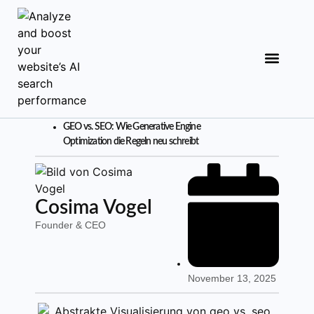
Analyse starten
GEO vs. SEO: Wie Generative Engine
Optimization die Regeln neu schreibt
Cosima Vogel
Founder & CEO
November 13, 2025