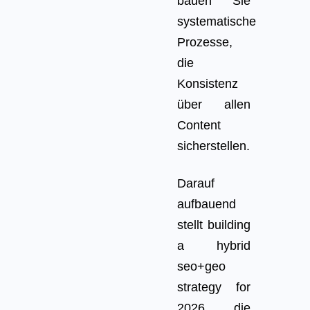
bauen Sie
systematische
Prozesse,
die
Konsistenz
über allen
Content
sicherstellen.
Darauf
aufbauend
stellt building
a hybrid
seo+geo
strategy for
2026 die