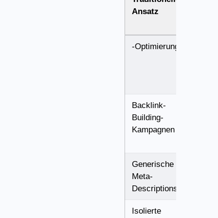
Ansatz
Optim
Ansa
-Optimierung
Sema
Entity
Bezi
Backlink-
Brand
Building-
Menti
Kampagnen
Kulti
Generische
Conve
Meta-
Answ
Descriptions
Forma
Isolierte
Topic