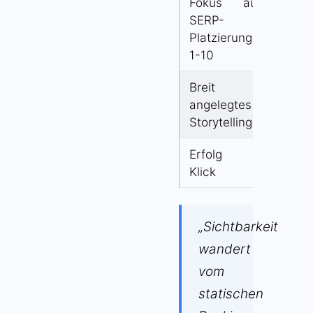
Fokus auf
Integ
SERP-
KI-A
Platzierung
(RAA
1-10
Breit
Präzi
angelegtes
Snipp
Storytelling
Retri
Erfolg =
Erfol
Klick
Marke
„Sichtbarkeit
wandert
vom
statischen