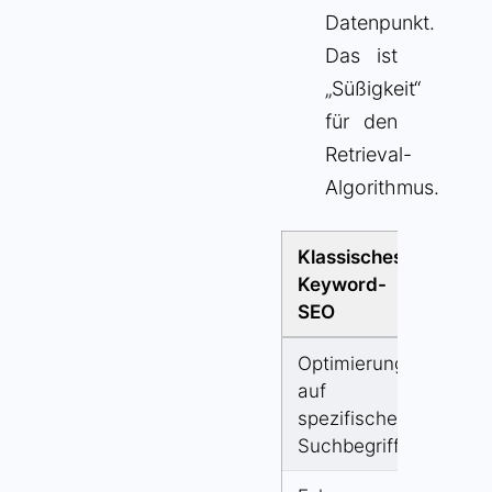
Datenpunkt.
Das ist
„Süßigkeit“
für den
Retrieval-
Algorithmus.
Klassisches
Entit
Keyword-
basi
SEO
(GAI
Optimierung
Abb
auf
Bezi
spezifische
zwis
Suchbegriffe
Entit