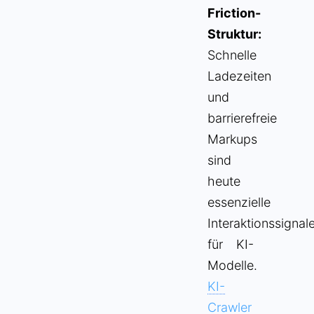
Friction-
Struktur:
Schnelle
Ladezeiten
und
barrierefreie
Markups
sind
heute
essenzielle
Interaktionssignal
für KI-
Modelle.
KI-
Crawler