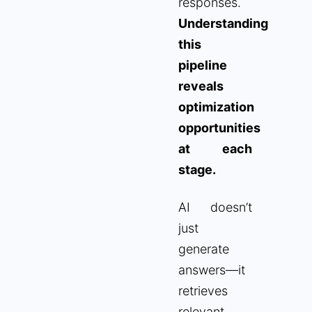
responses.
Understanding
this
pipeline
reveals
optimization
opportunities
at each
stage.
AI doesn’t
just
generate
answers—it
retrieves
relevant