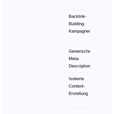
Backlink-
Brand
Building-
Menti
Kampagnen
Kultiv
Generische
Conve
Meta-
Answ
Descriptions
Forma
Isolierte
Topic
Content-
Archi
Erstellung