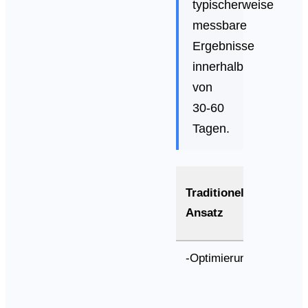
typischerweise
messbare
Ergebnisse
innerhalb
von
30-60
Tagen.
AI-
Traditioneller
Optim
Ansatz
Ansa
-Optimierung
Sema
Entity
Bezie