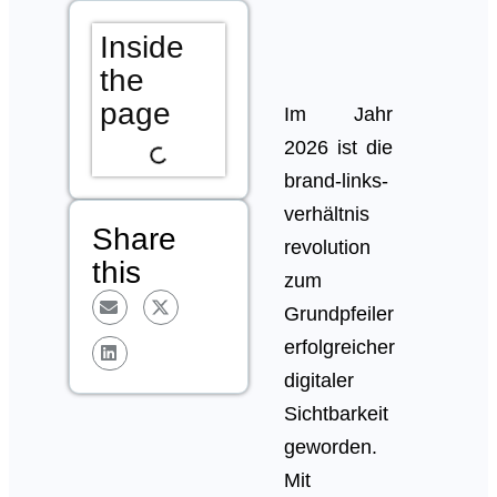
Inside
the
page
Im Jahr
2026 ist die
brand-links-
verhältnis
Share
revolution
this
zum
Grundpfeiler
erfolgreicher
digitaler
Sichtbarkeit
geworden.
Mit