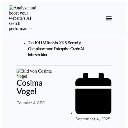
Analyse starten
Top 10 LLM Tools in 2025: Security,
Compliance und Enterprise-Grade AI-
Infrastruktur
Cosima
Vogel
Founder & CEO
September 4, 2025