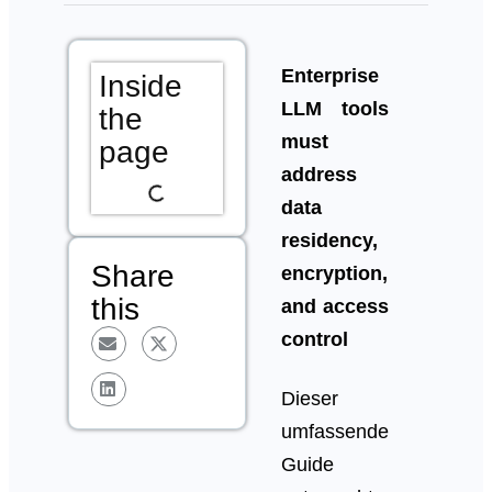
Enterprise
Inside
LLM tools
the
must
page
address
data
residency,
Share
encryption,
this
and access
control
Dieser
umfassende
Guide